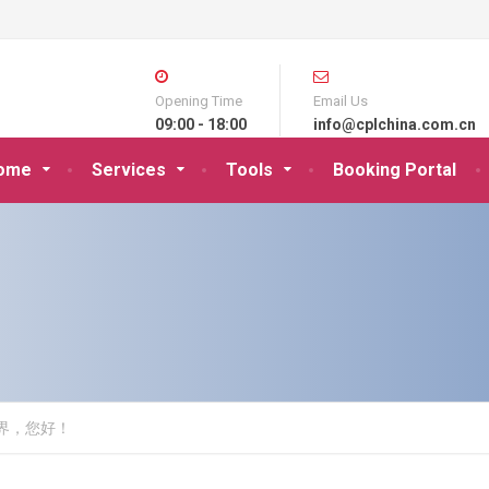
Opening Time
Email Us
09:00 - 18:00
info@cplchina.com.cn
ome
Services
Tools
Booking Portal
界，您好！