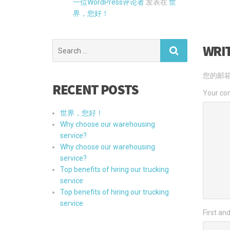
一位WordPress评论者
发表在
世
界，您好！
Search
WRI
for:
您的邮
RECENT POSTS
Your c
世界，您好！
Why choose our warehousing
service?
Why choose our warehousing
service?
Top benefits of hiring our trucking
service
Top benefits of hiring our trucking
service
First an