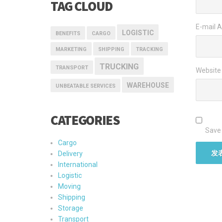
TAG CLOUD
E-mail 
LOGISTIC
BENEFITS
CARGO
MARKETING
SHIPPING
TRACKING
TRUCKING
TRANSPORT
Website
WAREHOUSE
UNBEATABLE SERVICES
CATEGORIES
Save 
Cargo
Delivery
International
Logistic
Moving
Shipping
Storage
Transport