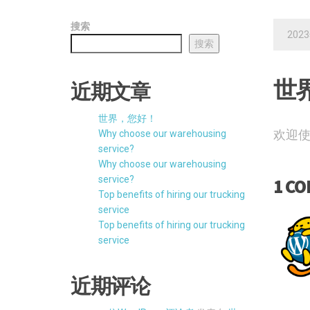
搜索
202
搜索
世
近期文章
世界，您好！
欢迎使
Why choose our warehousing
service?
Why choose our warehousing
service?
1 C
Top benefits of hiring our trucking
service
Top benefits of hiring our trucking
service
近期评论